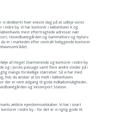
 vi dedikeret hver eneste dag på at udleje vores
 i indre by. Vi har kontorer i København K og
 Københavns mest eftertragtede adresser nær
sport, Hovedbanegården og Gammeltorv og Nytorv.
 du er i markedet efter centralt beliggende kontorer
benhavnsområdet.
følje af meget charmerende og kontorer i indre by
 og i Jorcks passage samt flere andre steder på i
 rigtig mange forskellige størrelser. Så vi har med
 dig, hvis du ønsker at bo midt i Københavns
vor der er nem adgang til gode indkøbsmuligheder,
Hovedbanegården og Vesterport Station.
marks ældste ejendomsselskaber. Vi har i snart
ontorer i indre by - for det er vi rigtig gode til.