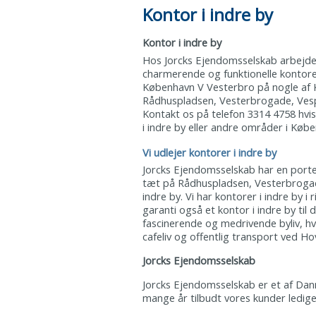
Kontor i indre by
Kontor i indre by
Hos Jorcks Ejendomsselskab arbejder
charmerende og funktionelle kontorer
København V Vesterbro på nogle af
Rådhuspladsen, Vesterbrogade, Ve
Kontakt os på telefon 3314 4758 hvis
i indre by eller andre områder i Kø
Vi udlejer kontorer i indre by
Jorcks Ejendomsselskab har en porte
tæt på Rådhuspladsen, Vesterbrogade
indre by. Vi har kontorer i indre by i
garanti også et kontor i indre by til
fascinerende og medrivende byliv, h
cafeliv og offentlig transport ved 
Jorcks Ejendomsselskab
Jorcks Ejendomsselskab er et af Dan
mange år tilbudt vores kunder ledige k