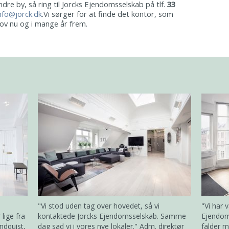
indre by, så ring til Jorcks Ejendomsselskab på tlf.
33
nfo@jorck.dk
.Vi sørger for at finde det kontor, som
hov nu og i mange år frem.
"Vi stod uden tag over hovedet, så vi
"Vi har 
lige fra
kontaktede Jorcks Ejendomsselskab. Samme
Ejendom
ndquist,
dag sad vi i vores nye lokaler." Adm. direktør
falder m