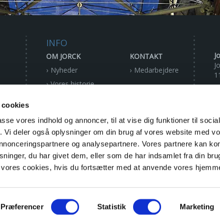
INFO
J
OM JORCK
KONTAKT
J
Nyheder
Medarbejdere
1
Vores historie
Ejerstruktur
T
 cookies
E
Bestyrelse
passe vores indhold og annoncer, til at vise dig funktioner til soci
Privatlivspolitik
fik. Vi deler også oplysninger om din brug af vores website med v
W
 annonceringspartnere og analysepartnere. Vores partnere kan k
ninger, du har givet dem, eller som de har indsamlet fra din bru
A
il vores cookies, hvis du fortsætter med at anvende vores hjemm
C
E
Præferencer
Statistik
Marketing