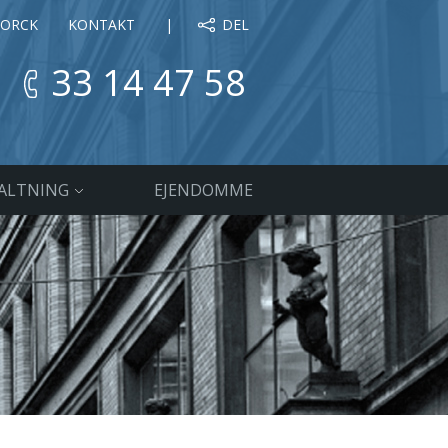
JORCK
KONTAKT
DEL
33 14 47 58
ALTNING
EJENDOMME