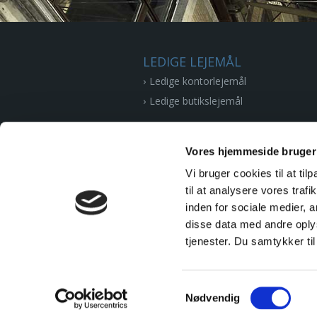
LEDIGE LEJEMÅL
Ledige kontorlejemål
Ledige butikslejemål
EJENDOMME
Vores hjemmeside bruger
REFERENCER
Vi bruger cookies til at til
EJENDOMSFORVALTNING
til at analysere vores tra
inden for sociale medier,
At være lejer hos os
disse data med andre oplys
EJENDOMME
tjenester. Du samtykker t
Samtykkevalg
Nødvendig
Læs mere