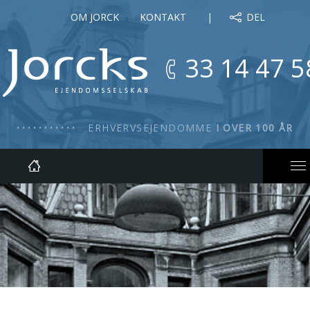
OM JORCK
KONTAKT
DEL
33 14 47 5
ERHVERVSEJENDOMME
I OVER 100 ÅR