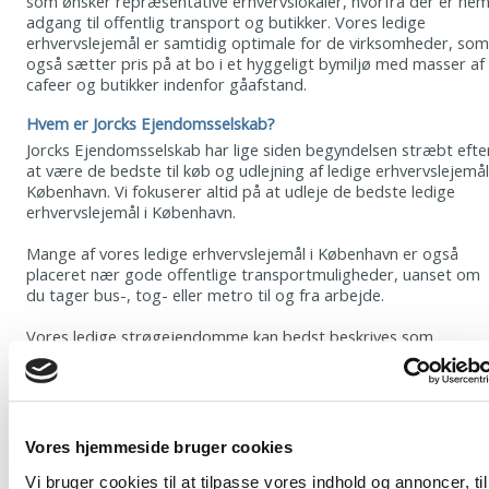
som ønsker repræsentative erhvervslokaler, hvorfra der er ne
adgang til offentlig transport og butikker. Vores ledige
erhvervslejemål er samtidig optimale for de virksomheder, som
også sætter pris på at bo i et hyggeligt bymiljø med masser af
cafeer og butikker indenfor gåafstand.
Hvem er Jorcks Ejendomsselskab?
Jorcks Ejendomsselskab har lige siden begyndelsen stræbt efte
at være de bedste til køb og udlejning af ledige erhvervslejemål
København. Vi fokuserer altid på at udleje de bedste ledige
erhvervslejemål i København.
Mange af vores ledige erhvervslejemål i København er også
placeret nær gode offentlige transportmuligheder, uanset om
du tager bus-, tog- eller metro til og fra arbejde.
Vores ledige strøgejendomme kan bedst beskrives som
charmerende ejendomme med en ofte unik historie, som går
mange år tilbage. Vores ledige erhvervslejemål i København
passer perfekt til den kræsne og kvalitetsbevidste lejer, som
gerne vil bo centralt i København, men som samtidig gerne vil
have en høj grad af fleksibilitet med hensyn til indretning og
Vores hjemmeside bruger cookies
løbende tilpasning af sit erhvervslejemål i takt med at
virksomhedens lokalebehov ændrer sig.
Vi bruger cookies til at tilpasse vores indhold og annoncer, til