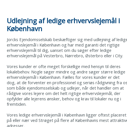
Udlejning af ledige erhvervslejemål i
København
Jorcks Ejendomsselskab beskæftiger sig med udlejning af ledig
erhvervslejemål i København og har med garanti det rigtige
erhvervslejemål til dig, uanset om du søger efter ledige
erhvervslejemål på Vesterbro, Nørrebro, Østerbro eller i City.
Vores kunder er ofte meget forskellige med hensyn til deres
lokalebehov. Nogle søger mindre og andre søger større ledige
erhvervslejemål i København. Fælles for vores kunder er det
dog, at de forventer en professionel og seriøs rådgivning fra o
som både ejendomsselskab og udlejer, når det handler om at
rådgive vores lejere om det helt rigtige erhvervslejemål, der
opfylder alle lejerens ønsker, behov og krav til lokaler nu og i
fremtiden.
Vores ledige erhvervslejemål i København ligger oftest placeret
på eller nær ved Strøget på flere af Københavns mest attraktiv
adresser.