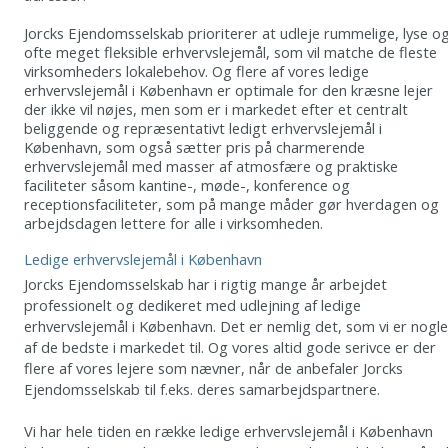
Jorcks Ejendomsselskab prioriterer at udleje rummelige, lyse o
ofte meget fleksible erhvervslejemål, som vil matche de fleste
virksomheders lokalebehov. Og flere af vores ledige
erhvervslejemål i København er optimale for den kræsne lejer
der ikke vil nøjes, men som er i markedet efter et centralt
beliggende og repræsentativt ledigt erhvervslejemål i
København, som også sætter pris på charmerende
erhvervslejemål med masser af atmosfære og praktiske
faciliteter såsom kantine-, møde-, konference og
receptionsfaciliteter, som på mange måder gør hverdagen og
arbejdsdagen lettere for alle i virksomheden.
Ledige erhvervslejemål i København
Jorcks Ejendomsselskab har i rigtig mange år arbejdet
professionelt og dedikeret med udlejning af ledige
erhvervslejemål i København. Det er nemlig det, som vi er nogle
af de bedste i markedet til. Og vores altid gode serivce er der
flere af vores lejere som nævner, når de anbefaler Jorcks
Ejendomsselskab til f.eks. deres samarbejdspartnere.
Vi har hele tiden en række ledige erhvervslejemål i København