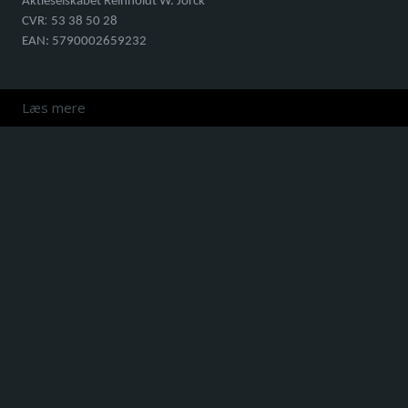
Aktieselskabet Reinholdt W. Jorck
:
CVR
53 38 50 28
EAN: 5790002659232
Læs mere