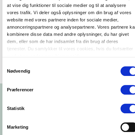
at vise dig funktioner til sociale medier og til at analysere
Jorcks Ejendomsselskab vil rigtig gerne skabe de rette
vores trafik. Vi deler også oplysninger om din brug af vores
betingelser for alle sine lejere. Det mener vi er grundlaget for
website med vores partnere inden for sociale medier,
langvarige kundeforhold - dialogen skal altid være i fokus, når
det handler om at gøre sine lejere glade og tilfredse.
annonceringspartnere og analysepartnere. Vores partnere k
kombinere disse data med andre oplysninger, du har givet
Så hvis jeres virksomhed leder efter leje til erhverv, så kan man
dem, eller som de har indsamlet fra din brug af deres
kontakte Jorcks Ejendomsselskab på tlf.
33 14 47 58
, eller send
en e-mail på
info@jorck.dk
.
tjenester. Du samtykker til vores cookies, hvis du fortsætter
med at anvende vores hjemmeside.
Samtykkevalg
Nødvendig
Præferencer
REFERENCER
Statistik
Marketing