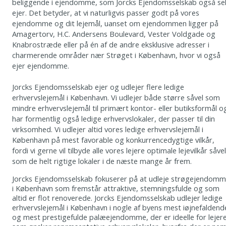
beliggende i ejendomme, som Jorcks Ejendomsselskab også se
ejer. Det betyder, at vi naturligvis passer godt på vores
ejendomme og dit lejemål, uanset om ejendommen ligger på
Amagertorv, H.C. Andersens Boulevard, Vester Voldgade og
Knabrostræde eller på én af de andre eksklusive adresser i
charmerende områder nær Strøget i København, hvor vi også
ejer ejendomme.
Jorcks Ejendomsselskab ejer og udlejer flere ledige
erhvervslejemål i København. Vi udlejer både større såvel som
mindre erhvervslejemål til primært kontor- eller butiksformål o
har formentlig også ledige erhvervslokaler, der passer til din
virksomhed. Vi udlejer altid vores ledige erhvervslejemål i
København på mest favorable og konkurrencedygtige vilkår,
fordi vi gerne vil tilbyde alle vores lejere optimale lejevilkår såvel
som de helt rigtige lokaler i de næste mange år frem.
Jorcks Ejendomsselskab fokuserer på at udleje strøgejendom
i København som fremstår attraktive, stemningsfulde og som
altid er flot renoverede. Jorcks Ejendomsselskab udlejer ledige
erhvervslejemål i København i nogle af byens mest iøjnefaldend
og mest prestigefulde palæejendomme, der er ideelle for lejere