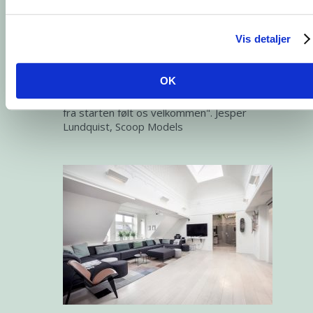
Vis detaljer
OK
"Vi har været lejer hos Jorcks
Ejendomsselskab siden 2014 og vi har lige
fra starten følt os velkommen". Jesper
Lundquist, Scoop Models