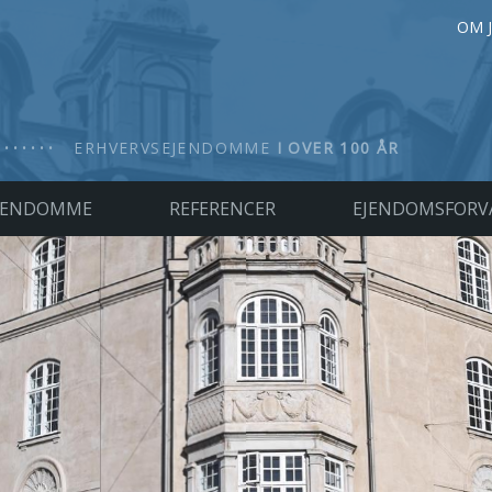
OM 
ERHVERVSEJENDOMME
I OVER 100 ÅR
JENDOMME
REFERENCER
EJENDOMSFORV