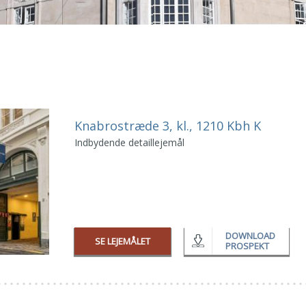
Knabrostræde 3, kl., 1210 Kbh K
Indbydende detaillejemål
DOWNLOAD
SE LEJEMÅLET
PROSPEKT