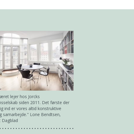
været lejer hos Jorcks
sselskab siden 2011. Det første der
ig ind er vores altid konstruktive
og samarbejde." Lone Bendtsen,
gt Dagblad